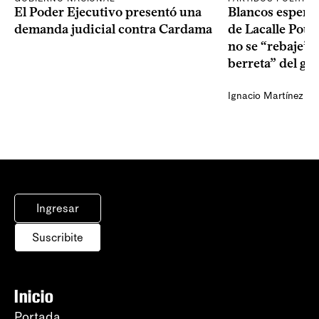
El Poder Ejecutivo presentó una
Blancos esperan
demanda judicial contra Cardama
de Lacalle Pou s
no se “rebaje” 
berreta” del go
Ignacio Martínez
Ingresar
Suscribite
Inicio
Portada