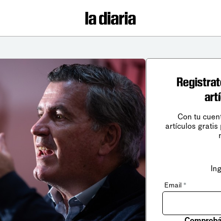
Registrat
art
Con tu cuen
artículos gratis
In
Email
*
Comprobá 