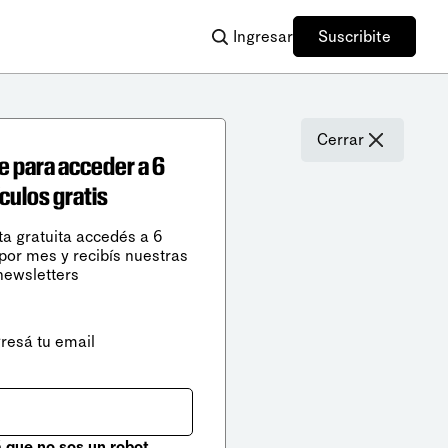
Ingresar
Suscribite
Cerrar
e para acceder a 6
ículos gratis
ta gratuita accedés a 6
 por mes y recibís nuestras
newsletters
gresá tu email
que no sos un robot