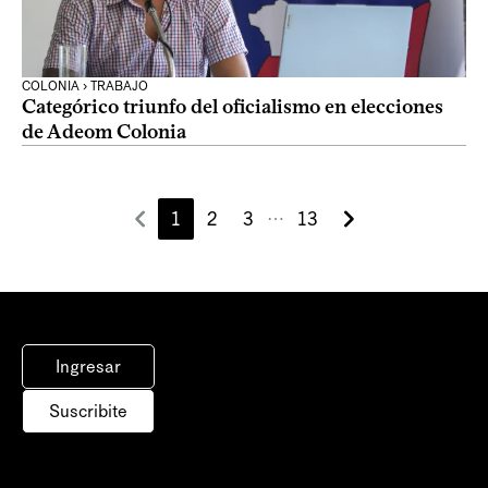
COLONIA › TRABAJO
Categórico triunfo del oficialismo en elecciones
de Adeom Colonia
1
2
3
13
⋯
Ingresar
Suscribite