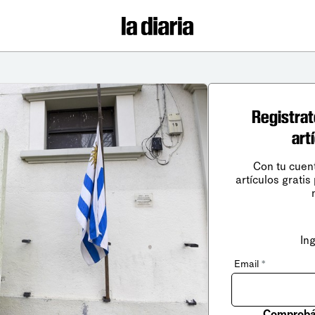
Registrat
art
Con tu cuen
artículos gratis
In
Email
*
Comprobá 