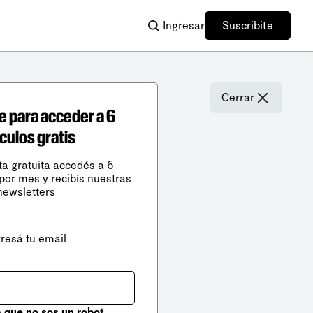
Ingresar
Suscribite
Cerrar
e para acceder a 6
ículos gratis
ta gratuita accedés a 6
 por mes y recibís nuestras
newsletters
gresá tu email
que no sos un robot