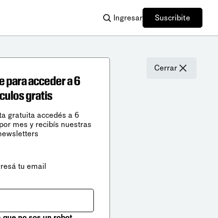
Ingresar
Suscribite
Cerrar
e para acceder a 6
ículos gratis
ta gratuita accedés a 6
 por mes y recibís nuestras
newsletters
gresá tu email
que no sos un robot