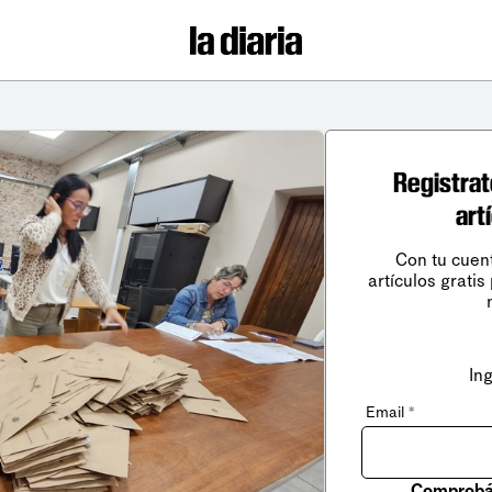
Registrat
art
Con tu cuen
artículos gratis
In
Email
*
Comprobá 