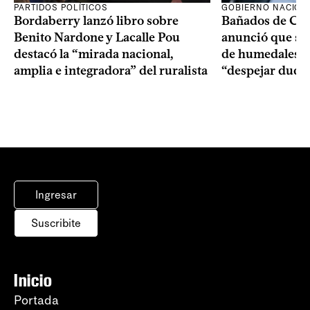
PARTIDOS POLÍTICOS
GOBIERNO NACION
Bordaberry lanzó libro sobre
Bañados de Car
Benito Nardone y Lacalle Pou
anunció que se i
destacó la “mirada nacional,
de humedales p
amplia e integradora” del ruralista
“despejar duda
Ingresar
Suscribite
Inicio
Portada