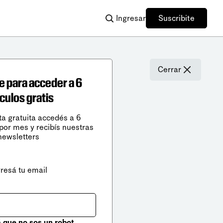
Ingresar
Suscribite
Cerrar
e para acceder a 6
ículos gratis
ta gratuita accedés a 6
 por mes y recibís nuestras
newsletters
gresá tu email
que no sos un robot