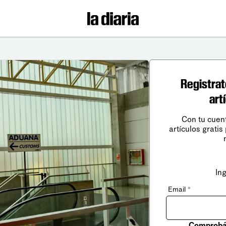
Registrat
art
Con tu cuen
artículos gratis
In
Email
*
Comprobá 