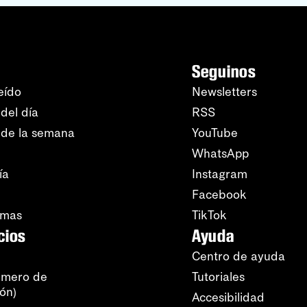
Seguinos
eído
Newsletters
del día
RSS
 de la semana
YouTube
WhatsApp
ía
Instagram
Facebook
amas
TikTok
cios
Ayuda
Centro de ayuda
úmero de
Tutoriales
ión)
Accesibilidad