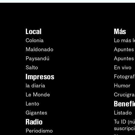
Local
Más
Colonia
Lo más l
Maldonado
Apuntes 
Paysandú
Apuntes
Salto
En vivo
Impresos
Fotograf
la diaria
Humor
Le Monde
Crucigr
Benefi
Lento
Gigantes
Listado
Radio
Tu ID (n
suscripc
Periodismo