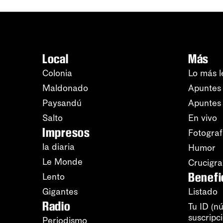
Local
Más
Colonia
Lo más l
Maldonado
Apuntes 
Paysandú
Apuntes
Salto
En vivo
Impresos
Fotograf
la diaria
Humor
Le Monde
Crucigr
Benefi
Lento
Gigantes
Listado
Radio
Tu ID (n
suscripc
Periodismo