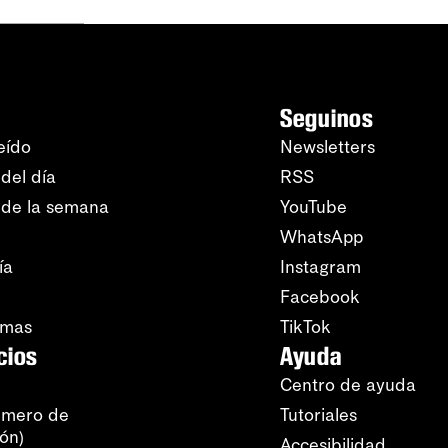
Seguinos
eído
Newsletters
del día
RSS
 de la semana
YouTube
WhatsApp
ía
Instagram
Facebook
amas
TikTok
cios
Ayuda
Centro de ayuda
úmero de
Tutoriales
ión)
Accesibilidad