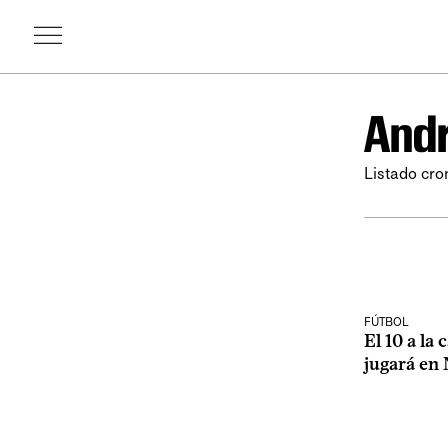
Andr
Listado cro
FÚTBOL
El 10 a la
jugará en