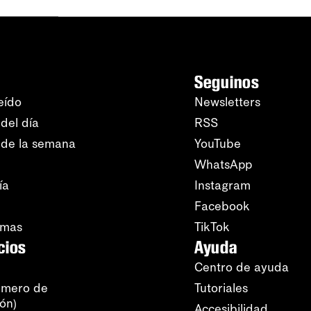
Seguinos
eído
Newsletters
del día
RSS
 de la semana
YouTube
WhatsApp
ía
Instagram
Facebook
amas
TikTok
cios
Ayuda
Centro de ayuda
úmero de
Tutoriales
ión)
Accesibilidad