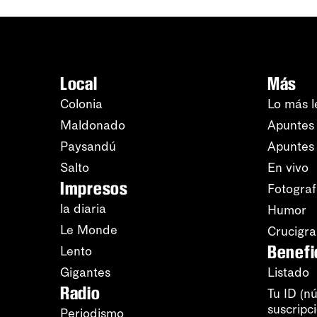
Local
Más
Colonia
Lo más l
Maldonado
Apuntes 
Paysandú
Apuntes
Salto
En vivo
Impresos
Fotograf
la diaria
Humor
Le Monde
Crucigr
Benefi
Lento
Gigantes
Listado
Radio
Tu ID (n
suscripc
Periodismo