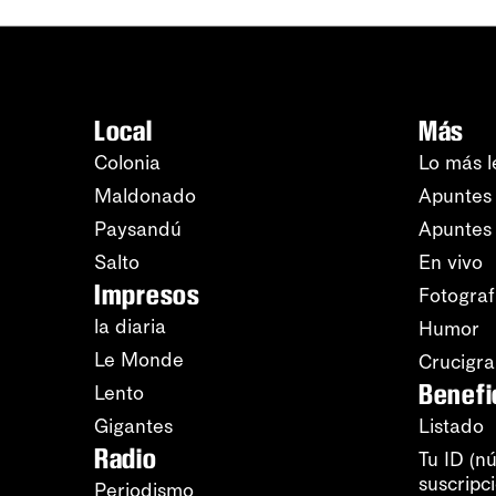
Local
Más
Colonia
Lo más l
Maldonado
Apuntes 
Paysandú
Apuntes
Salto
En vivo
Impresos
Fotograf
la diaria
Humor
Le Monde
Crucigr
Benefi
Lento
Gigantes
Listado
Radio
Tu ID (n
suscripc
Periodismo