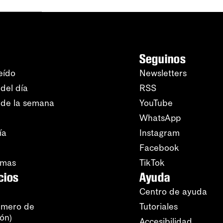
Seguinos
eído
Newsletters
del día
RSS
 de la semana
YouTube
WhatsApp
ía
Instagram
Facebook
amas
TikTok
cios
Ayuda
Centro de ayuda
úmero de
Tutoriales
ión)
Accesibilidad