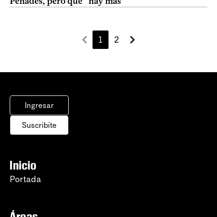
Penadés, pero que “hay más”
1
2
Ingresar
Suscribite
Inicio
Portada
Áreas