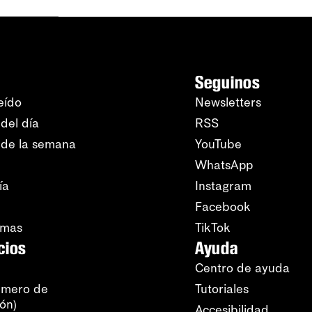
Seguinos
eído
Newsletters
del día
RSS
 de la semana
YouTube
WhatsApp
ía
Instagram
Facebook
amas
TikTok
cios
Ayuda
Centro de ayuda
úmero de
Tutoriales
ión)
Accesibilidad