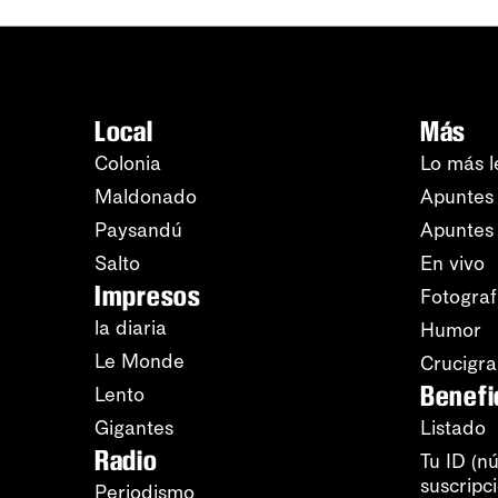
Local
Más
Colonia
Lo más l
Maldonado
Apuntes 
Paysandú
Apuntes
Salto
En vivo
Impresos
Fotograf
la diaria
Humor
Le Monde
Crucigr
Benefi
Lento
Gigantes
Listado
Radio
Tu ID (n
suscripc
Periodismo