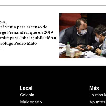
IONAL
rá venia para ascenso de
orge Fernández, que en 2019
rámite para cobrar jubilación a
prófugo Pedro Mato
ni
Local
Más
Colonia
Lo más l
Maldonado
Apuntes 