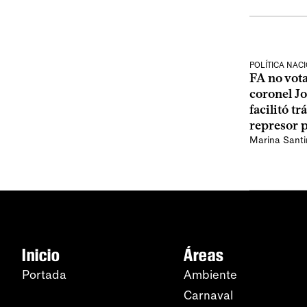
POLÍTICA NAC
FA no vota
coronel J
facilitó t
represor 
Marina Santi
Inicio
Áreas
Portada
Ambiente
Carnaval