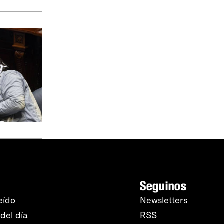
Seguinos
eído
Newsletters
del día
RSS