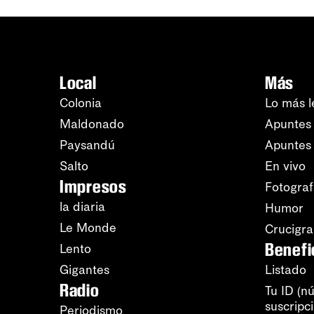
Local
Más
Colonia
Lo más l
Maldonado
Apuntes 
Paysandú
Apuntes
Salto
En vivo
Impresos
Fotograf
la diaria
Humor
Le Monde
Crucigr
Benefi
Lento
Gigantes
Listado
Radio
Tu ID (n
suscripc
Periodismo