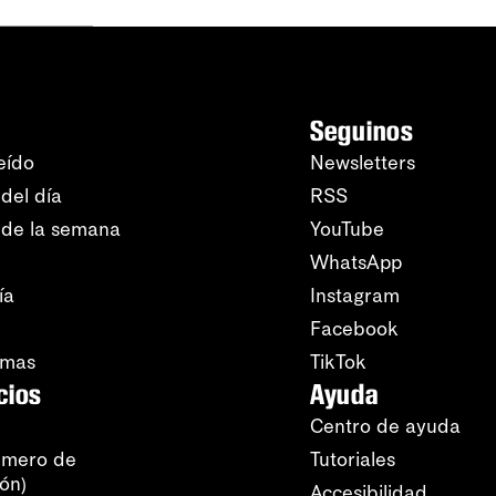
Seguinos
eído
Newsletters
del día
RSS
 de la semana
YouTube
WhatsApp
ía
Instagram
Facebook
amas
TikTok
cios
Ayuda
Centro de ayuda
úmero de
Tutoriales
ión)
Accesibilidad