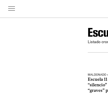
Escu
Listado cro
MALDONADO ›
Escuela 1
“silencio
“graves” p