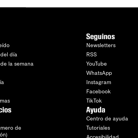
Seguinos
eído
Newsletters
del día
RSS
 de la semana
YouTube
WhatsApp
ía
Instagram
Facebook
amas
TikTok
cios
Ayuda
Centro de ayuda
úmero de
Tutoriales
ión)
Accesibilidad