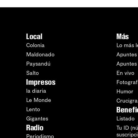
Local
Más
Colonia
Lo más l
Maldonado
Apuntes 
Paysandú
Apuntes
Salto
En vivo
Impresos
Fotograf
la diaria
Humor
Le Monde
Crucigr
Benefi
Lento
Gigantes
Listado
Radio
Tu ID (n
suscripc
Periodismo