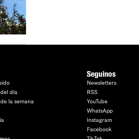
Seguinos
eído
Newsletters
del día
RSS
 de la semana
YouTube
WhatsApp
ía
Instagram
Facebook
amas
TikTok