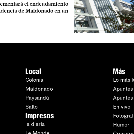
rementará el endeudamiento
endencia de Maldonado en un
Local
Más
Colonia
Lo más l
Maldonado
Apuntes 
Paysandú
Apuntes
Salto
En vivo
Impresos
Fotograf
la diaria
Humor
Le Monde
Crucigr