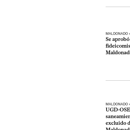
MALDONADO › 
Se aprobó
fideicomi
Maldonado
MALDONADO ›
UGD-OSE 
saneamien
excluido d
Maldonad