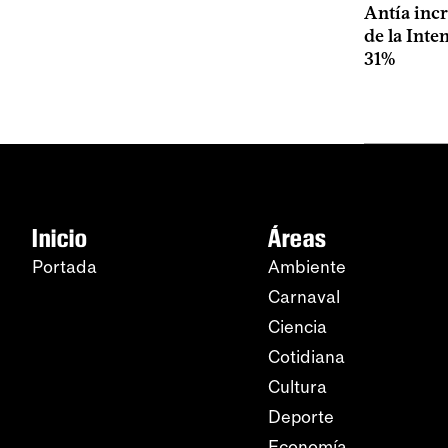
Antía inc
de la Int
31%
Inicio
Áreas
Portada
Ambiente
Carnaval
Ciencia
Cotidiana
Cultura
Deporte
Economía