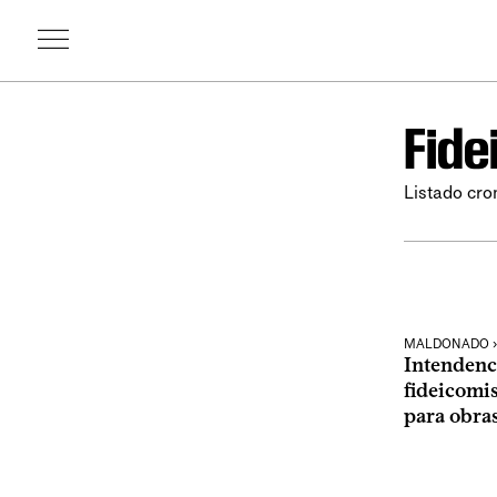
Fide
Listado cro
MALDONADO ›
Intendenc
fideicomis
para obra