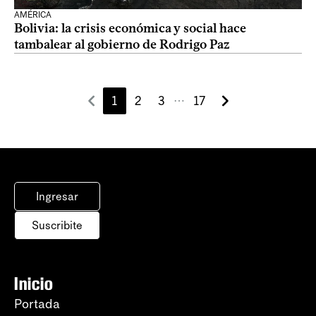
AMÉRICA
Bolivia: la crisis económica y social hace
tambalear al gobierno de Rodrigo Paz
1
2
3
17
⋯
Ingresar
Suscribite
Inicio
Portada