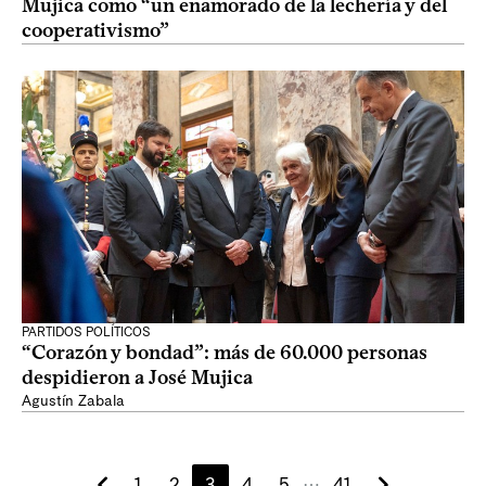
Mujica como “un enamorado de la lechería y del
cooperativismo”
PARTIDOS POLÍTICOS
“Corazón y bondad”: más de 60.000 personas
despidieron a José Mujica
Agustín Zabala
1
2
3
4
5
41
⋯