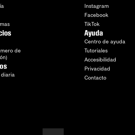
ía
Instagram
Facebook
amas
TikTok
cios
Ayuda
Centro de ayuda
úmero de
Tutoriales
ión)
Accesibilidad
ros
Privacidad
 diaria
Contacto