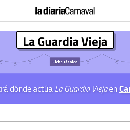
La Guardia Vieja
Ficha técnica
trá dónde actúa
La Guardia Vieja
en
Ca