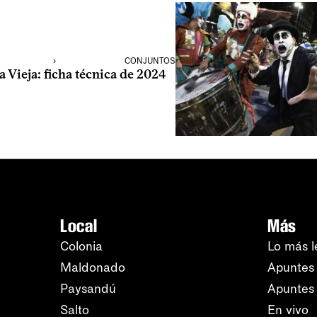
›
CONJUNTOS
 Vieja: ficha técnica de 2024
Local
Más
Colonia
Lo más l
Maldonado
Apuntes 
Paysandú
Apuntes
Salto
En vivo