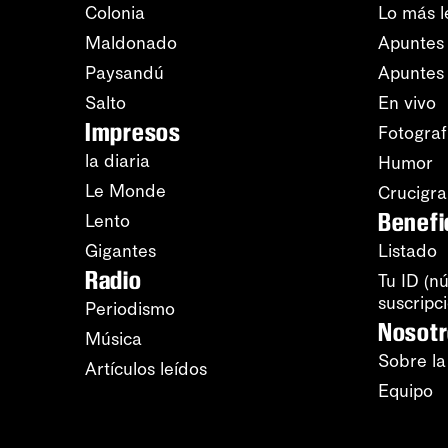
Colonia
Lo más l
Maldonado
Apuntes 
Paysandú
Apuntes
Salto
En vivo
Impresos
Fotograf
la diaria
Humor
Le Monde
Crucigr
Benefi
Lento
Gigantes
Listado
Radio
Tu ID (n
suscripc
Periodismo
Nosot
Música
Sobre la
Artículos leídos
Equipo