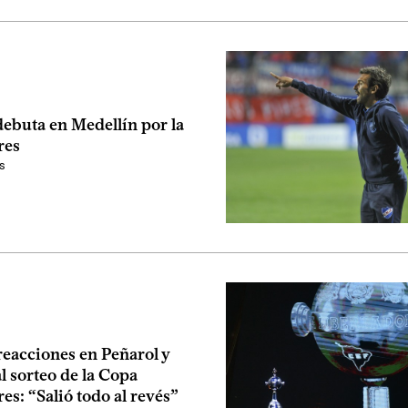
debuta en Medellín por la
res
s
reacciones en Peñarol y
l sorteo de la Copa
es: “Salió todo al revés”