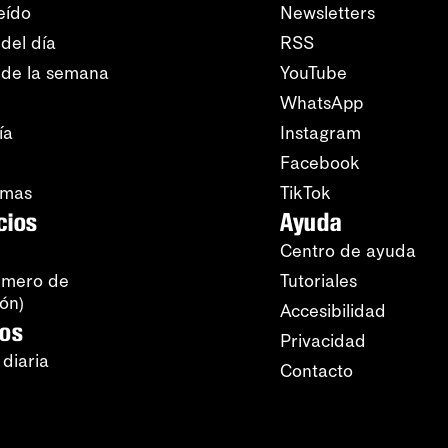
eído
Newsletters
del día
RSS
 de la semana
YouTube
WhatsApp
ía
Instagram
Facebook
amas
TikTok
cios
Ayuda
Centro de ayuda
úmero de
Tutoriales
ión)
Accesibilidad
ros
Privacidad
 diaria
Contacto