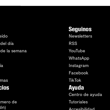
Seguinos
eído
Newsletters
del día
RSS
 de la semana
YouTube
WhatsApp
ía
Instagram
Facebook
amas
TikTok
cios
Ayuda
Centro de ayuda
úmero de
Tutoriales
ión)
Accesibilidad