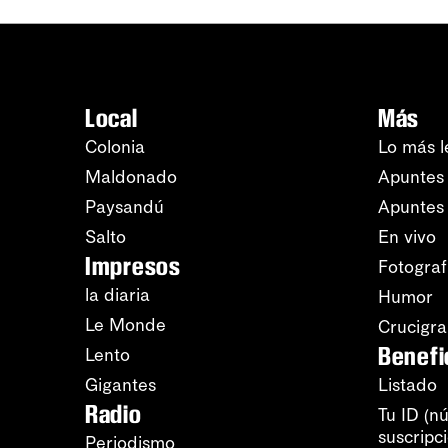
Local
Más
Colonia
Lo más l
Maldonado
Apuntes 
Paysandú
Apuntes
Salto
En vivo
Impresos
Fotograf
la diaria
Humor
Le Monde
Crucigr
Benefi
Lento
Gigantes
Listado
Radio
Tu ID (n
suscripc
Periodismo