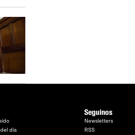
Seguinos
eído
Newsletters
del día
RSS