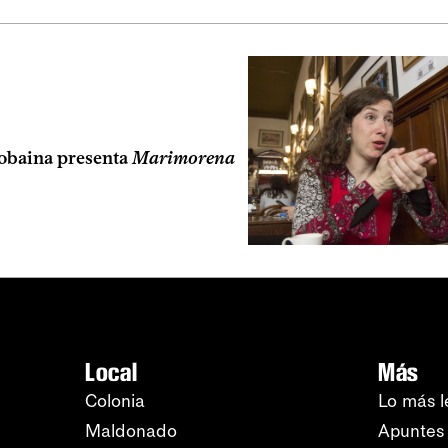
Robaina presenta
Marimorena
Local
Más
Colonia
Lo más l
Maldonado
Apuntes 