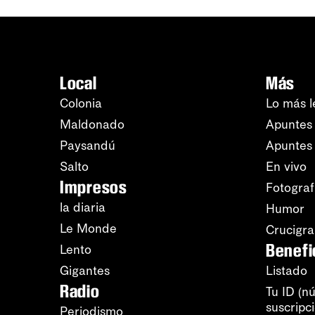
Local
Más
Colonia
Lo más l
Maldonado
Apuntes 
Paysandú
Apuntes
Salto
En vivo
Impresos
Fotograf
la diaria
Humor
Le Monde
Crucigr
Benefi
Lento
Gigantes
Listado
Radio
Tu ID (n
suscripc
Periodismo