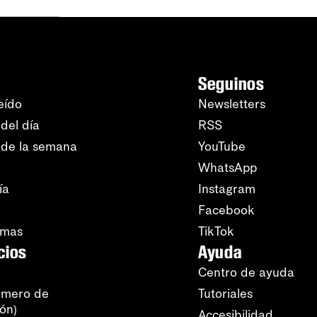
Seguinos
eído
Newsletters
del día
RSS
 de la semana
YouTube
WhatsApp
ía
Instagram
Facebook
amas
TikTok
cios
Ayuda
Centro de ayuda
úmero de
Tutoriales
ión)
Accesibilidad