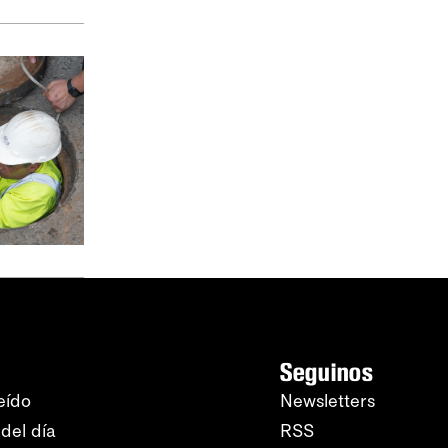
Seguinos
eído
Newsletters
del día
RSS