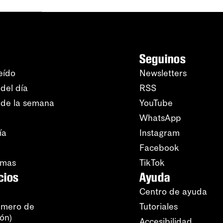
Seguinos
eído
Newsletters
del día
RSS
 de la semana
YouTube
WhatsApp
ía
Instagram
Facebook
amas
TikTok
cios
Ayuda
Centro de ayuda
úmero de
Tutoriales
ión)
Accesibilidad