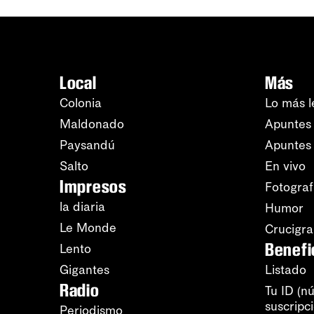
Local
Más
Colonia
Lo más l
Maldonado
Apuntes 
Paysandú
Apuntes
Salto
En vivo
Impresos
Fotograf
la diaria
Humor
Le Monde
Crucigr
Benefi
Lento
Gigantes
Listado
Radio
Tu ID (n
suscripc
Periodismo