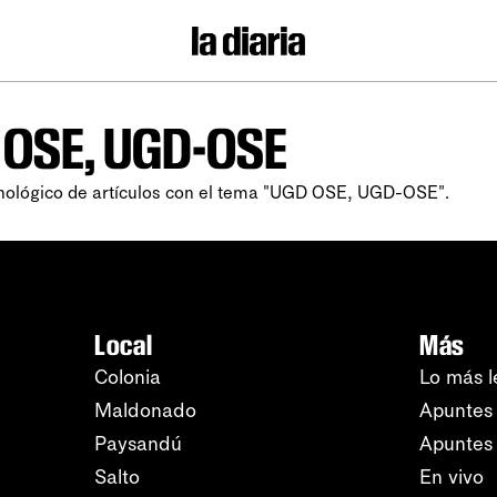
 OSE, UGD-OSE
onológico de artículos con el tema "UGD OSE, UGD-OSE".
Local
Más
Colonia
Lo más l
Maldonado
Apuntes 
Paysandú
Apuntes
Salto
En vivo