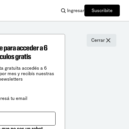
Ingresar
Suscribite
Cerrar
e para acceder a 6
ículos gratis
ta gratuita accedés a 6
 por mes y recibís nuestras
newsletters
gresá tu email
que no sos un robot