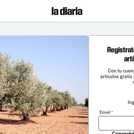
Registrat
art
Con tu cuen
artículos gratis
In
Email
*
Comprobá 