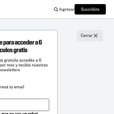
Ingresar
Suscribite
Cerrar
e para acceder a 6
ículos gratis
ta gratuita accedés a 6
 por mes y recibís nuestras
newsletters
gresá tu email
que no sos un robot