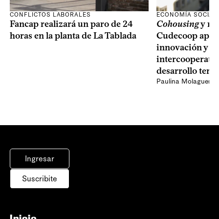
CONFLICTOS LABORALES
ECONOMÍA SOCIAL
Fancap realizará un paro de 24
Cohousing
y nu
horas en la planta de La Tablada
Cudecoop apues
innovación y el
intercooperativ
desarrollo terri
Paulina Molaguero
Ingresar
Suscribite