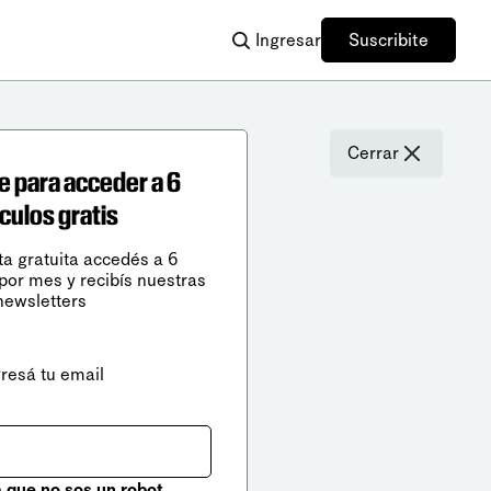
Ingresar
Suscribite
Cerrar
e para acceder a 6
ículos gratis
ta gratuita accedés a 6
 por mes y recibís nuestras
newsletters
gresá tu email
que no sos un robot