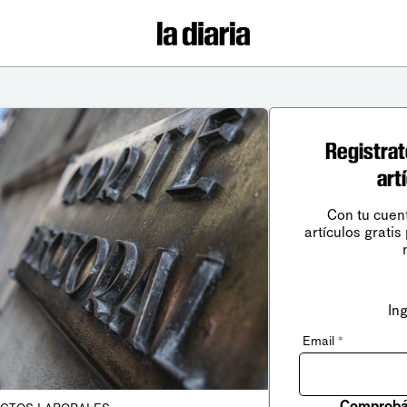
Registrat
art
Con tu cuen
artículos gratis
In
Email
*
Comprobá 