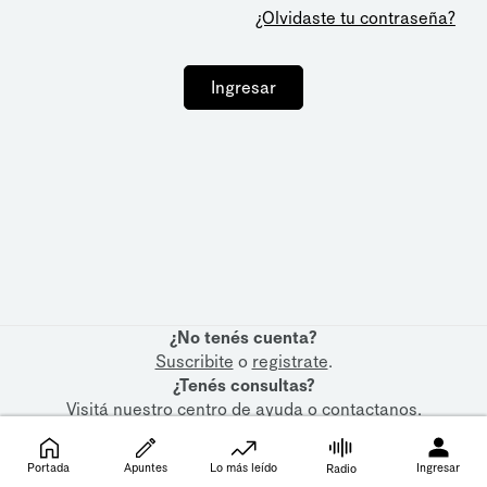
¿Olvidaste tu contraseña?
Ingresar
¿No tenés cuenta?
Suscribite
o
registrate
.
¿Tenés consultas?
Visitá nuestro
centro de ayuda
o
contactanos
.
Portada
Apuntes
Lo más leído
Ingresar
Radio