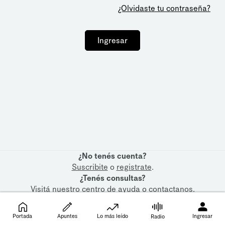
¿Olvidaste tu contraseña?
Ingresar
¿No tenés cuenta?
Suscribite
o
registrate
.
¿Tenés consultas?
Visitá nuestro
centro de ayuda
o
contactanos
.
Portada
Apuntes
Lo más leído
Ingresar
Radio