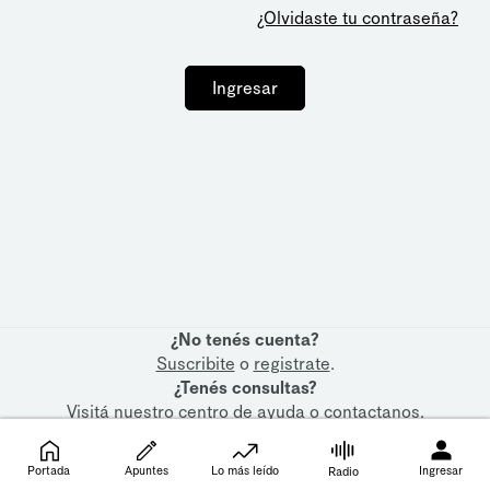
¿Olvidaste tu contraseña?
Ingresar
¿No tenés cuenta?
Suscribite
o
registrate
.
¿Tenés consultas?
Visitá nuestro
centro de ayuda
o
contactanos
.
Portada
Apuntes
Lo más leído
Ingresar
Radio