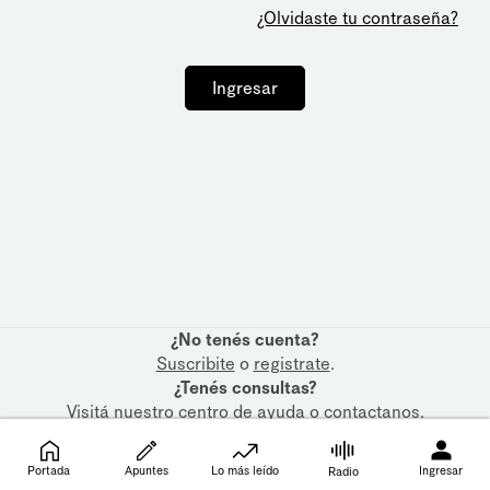
¿Olvidaste tu contraseña?
Ingresar
¿No tenés cuenta?
Suscribite
o
registrate
.
¿Tenés consultas?
Visitá nuestro
centro de ayuda
o
contactanos
.
Portada
Apuntes
Lo más leído
Ingresar
Radio