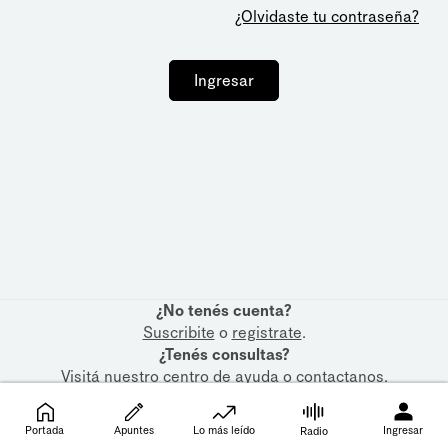
¿Olvidaste tu contraseña?
Ingresar
¿No tenés cuenta?
Suscribite
o
registrate
.
¿Tenés consultas?
Visitá nuestro
centro de ayuda
o
contactanos
.
Portada
Apuntes
Lo más leído
Ingresar
Radio