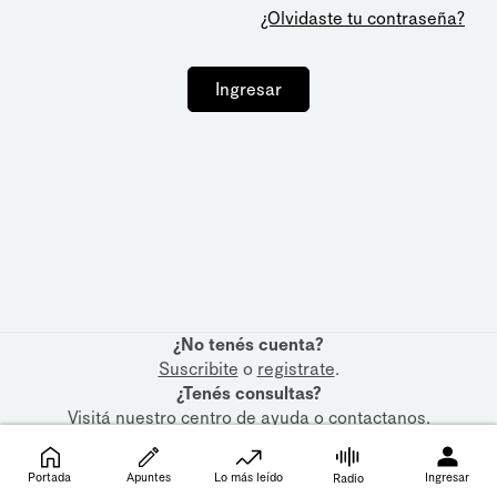
¿Olvidaste tu contraseña?
Ingresar
¿No tenés cuenta?
Suscribite
o
registrate
.
¿Tenés consultas?
Visitá nuestro
centro de ayuda
o
contactanos
.
Portada
Apuntes
Lo más leído
Ingresar
Radio