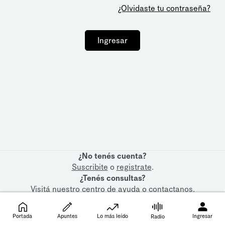
¿Olvidaste tu contraseña?
Ingresar
¿No tenés cuenta?
Suscribite
o
registrate
.
¿Tenés consultas?
Visitá nuestro
centro de ayuda
o
contactanos
.
Portada
Apuntes
Lo más leído
Ingresar
Radio