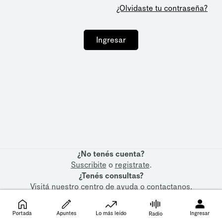
¿Olvidaste tu contraseña?
Ingresar
¿No tenés cuenta?
Suscribite
o
registrate
.
¿Tenés consultas?
Visitá nuestro
centro de ayuda
o
contactanos
.
Portada
Apuntes
Lo más leído
Ingresar
Radio