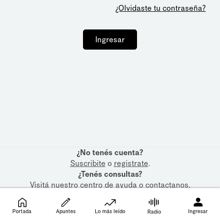
¿Olvidaste tu contraseña?
Ingresar
¿No tenés cuenta?
Suscribite
o
registrate
.
¿Tenés consultas?
Visitá nuestro
centro de ayuda
o
contactanos
.
Portada
Apuntes
Lo más leído
Ingresar
Radio