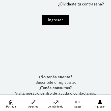
¿Olvidaste tu contraseña?
Ingresar
¿No tenés cuenta?
Suscribite
o
registrate
.
¿Tenés consultas?
Visitá nuestro
centro de ayuda
o
contactanos
.
Portada
Apuntes
Lo más leído
Ingresar
Radio