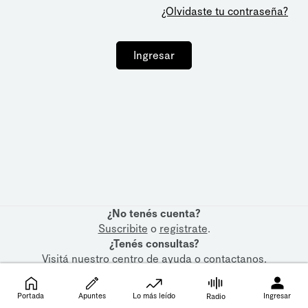
¿Olvidaste tu contraseña?
Ingresar
¿No tenés cuenta?
Suscribite
o
registrate
.
¿Tenés consultas?
Visitá nuestro
centro de ayuda
o
contactanos
.
Portada
Apuntes
Lo más leído
Ingresar
Radio