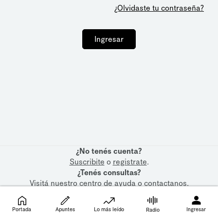
¿Olvidaste tu contraseña?
Ingresar
¿No tenés cuenta?
Suscribite
o
registrate
.
¿Tenés consultas?
Visitá nuestro
centro de ayuda
o
contactanos
.
Portada
Apuntes
Lo más leído
Ingresar
Radio