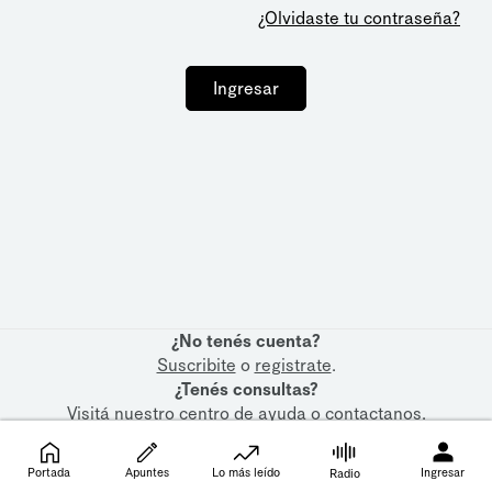
¿Olvidaste tu contraseña?
Ingresar
¿No tenés cuenta?
Suscribite
o
registrate
.
¿Tenés consultas?
Visitá nuestro
centro de ayuda
o
contactanos
.
Portada
Apuntes
Lo más leído
Ingresar
Radio