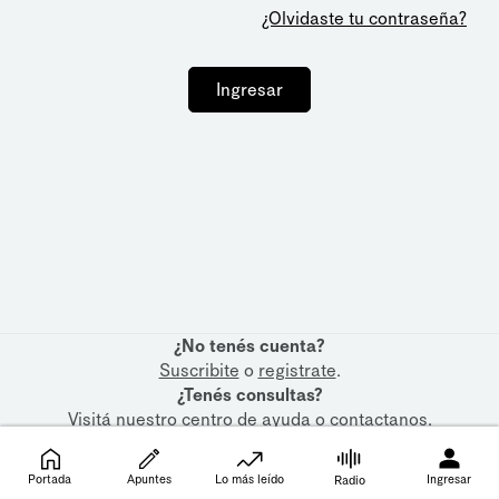
¿Olvidaste tu contraseña?
Ingresar
¿No tenés cuenta?
Suscribite
o
registrate
.
¿Tenés consultas?
Visitá nuestro
centro de ayuda
o
contactanos
.
Portada
Apuntes
Lo más leído
Ingresar
Radio