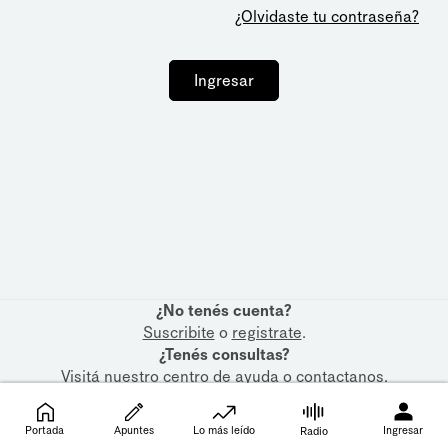
¿Olvidaste tu contraseña?
Ingresar
¿No tenés cuenta?
Suscribite
o
registrate
.
¿Tenés consultas?
Visitá nuestro
centro de ayuda
o
contactanos
.
Portada
Apuntes
Lo más leído
Ingresar
Radio