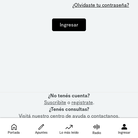
¿Olvidaste tu contraseña?
Ingresar
¿No tenés cuenta?
Suscribite
o
registrate
.
¿Tenés consultas?
Visitá nuestro
centro de ayuda
o
contactanos
.
Portada
Apuntes
Lo más leído
Ingresar
Radio