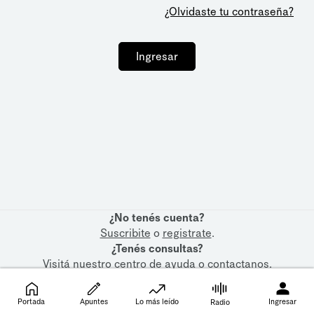
¿Olvidaste tu contraseña?
Ingresar
¿No tenés cuenta?
Suscribite
o
registrate
.
¿Tenés consultas?
Visitá nuestro
centro de ayuda
o
contactanos
.
Portada
Apuntes
Lo más leído
Ingresar
Radio