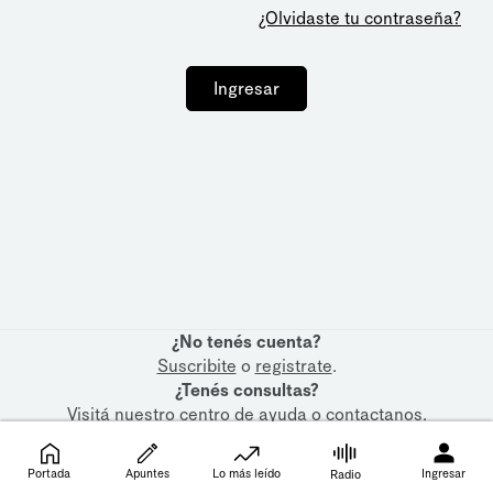
¿Olvidaste tu contraseña?
Ingresar
¿No tenés cuenta?
Suscribite
o
registrate
.
¿Tenés consultas?
Visitá nuestro
centro de ayuda
o
contactanos
.
Portada
Apuntes
Lo más leído
Ingresar
Radio