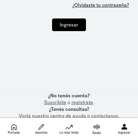
¿Olvidaste tu contraseña?
Ingresar
¿No tenés cuenta?
Suscribite
o
registrate
.
¿Tenés consultas?
Visitá nuestro
centro de ayuda
o
contactanos
.
Portada
Apuntes
Lo más leído
Ingresar
Radio